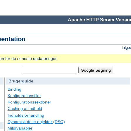
Apache HTTP Server Version
entation
Tilgæ
n for de seneste opdateringer.
Brugerguide
Binding
Konfigurationsfiler
Konfigurationssektioner
Caching af indhold
Indholdsforhandling
Dynamisk delte objekter (DSO)
Miljøvariabler