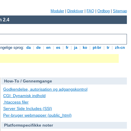
Moduler
|
Direktiver
|
FAQ
|
Ordbog
|
Sitemap
 2.4
ngelige sprog:
da
|
de
|
en
|
es
|
fr
|
ja
|
ko
|
pt-br
|
tr
|
zh-cn
How-To / Gennemgange
Godkendelse, autorisation og adgangskontrol
CGI: Dynamisk indhold
.htaccess filer
Server Side Includes (SSI)
Per-bruger webmapper (public_html)
Platformspecifikke noter