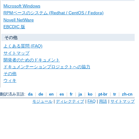
Microsoft Windows
RPMベースのシステム (Redhat / CentOS / Fedora)
Novell NetWare
EBCDIC 版
その他
よくある質問 (FAQ)
サイトマップ
開発者のためのドキュメント
ドキュメンテーションプロジェクトへの協力
その他
ウィキ
翻訳済み言語:
da
|
de
|
en
|
es
|
fr
|
ja
|
ko
|
pt-br
|
tr
|
zh-cn
モジュール
|
ディレクティブ
|
FAQ
|
用語
|
サイトマップ