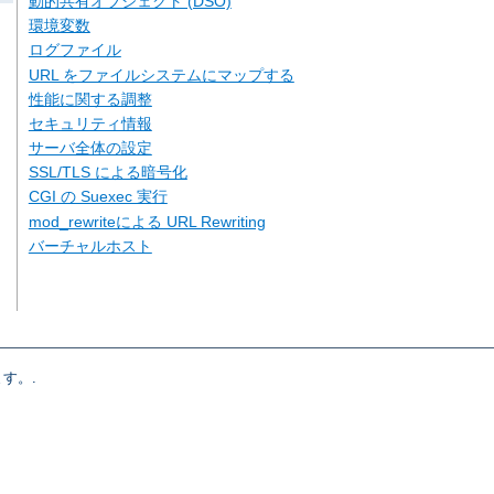
動的共有オブジェクト (DSO)
環境変数
ログファイル
URL をファイルシステムにマップする
性能に関する調整
セキュリティ情報
サーバ全体の設定
SSL/TLS による暗号化
CGI の Suexec 実行
mod_rewriteによる URL Rewriting
バーチャルホスト
す。.