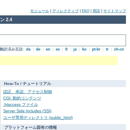
モジュール
|
ディレクティブ
|
FAQ
|
用語
|
サイトマップ
 2.4
翻訳済み言語:
da
|
de
|
en
|
es
|
fr
|
ja
|
ko
|
pt-br
|
tr
|
zh-cn
How-To / チュートリアル
認証、承認、アクセス制御
CGI: 動的コンテンツ
.htaccess ファイル
Server Side Includes (SSI)
ユーザ専用ディレクトリ (public_html)
プラットフォーム固有の情報