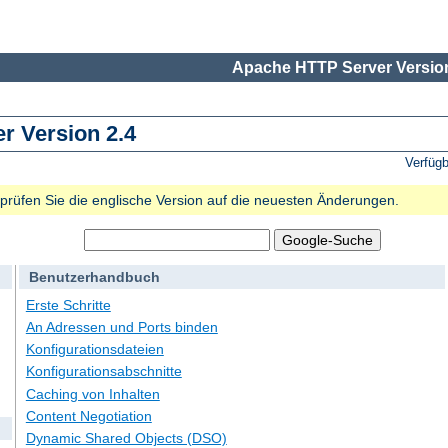
Apache HTTP Server Version
 Version 2.4
Verfüg
e prüfen Sie die englische Version auf die neuesten Änderungen.
Benutzerhandbuch
Erste Schritte
An Adressen und Ports binden
Konfigurationsdateien
Konfigurationsabschnitte
Caching von Inhalten
Content Negotiation
Dynamic Shared Objects (DSO)