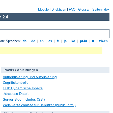
Module
|
Direktiven
|
FAQ
|
Glossar
|
Seitenindex
 2.4
bare Sprachen:
da
|
de
|
en
|
es
|
fr
|
ja
|
ko
|
pt-br
|
tr
|
zh-cn
Praxis / Anleitungen
Authentisierung und Autorisierung
Zugriffskontrolle
CGI: Dynamische Inhalte
.htaccess-Dateien
Server Side Includes (SSI)
Web-Verzeichnisse für Benutzer (public_html)