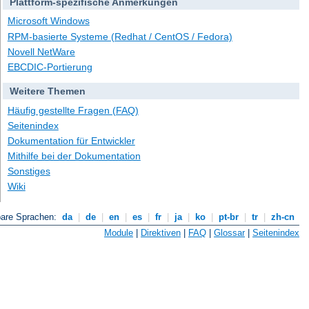
Plattform-spezifische Anmerkungen
Microsoft Windows
RPM-basierte Systeme (Redhat / CentOS / Fedora)
Novell NetWare
EBCDIC-Portierung
Weitere Themen
Häufig gestellte Fragen (FAQ)
Seitenindex
Dokumentation für Entwickler
Mithilfe bei der Dokumentation
Sonstiges
Wiki
bare Sprachen:
da
|
de
|
en
|
es
|
fr
|
ja
|
ko
|
pt-br
|
tr
|
zh-cn
Module
|
Direktiven
|
FAQ
|
Glossar
|
Seitenindex